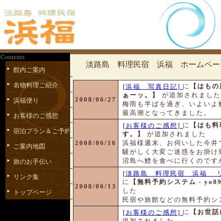
Contents
淡路島 料理民宿 浜福 ホームペー
館内ご案内
名物料理ご紹介
に
【はもの
[浜福 写真日記]
ぁーッ。】
が追加されました
2008/06/27
浜福便り
梅雨も半ばを過ぎ、いよいよ
最高潮となってきました。
お客様のご感想
に
【はも料
[お客様のご感想]
宿泊プラン＆ご予約
す。】
が追加されました
2008/06/16
浜福様週末、お伺いした今井
ご案内地図
騒がしく大変ご迷惑をお掛け
沼島へ鱧を食べに行くのですが
旅のお手伝い
[淡路島 料理民宿 浜福 リ
リンク集
に
【無料予約システム - yo89
2008/06/13
した
トップページ
民宿や旅館などの無料予約シ
に
【お世話
[お客様のご感想]
追加されました