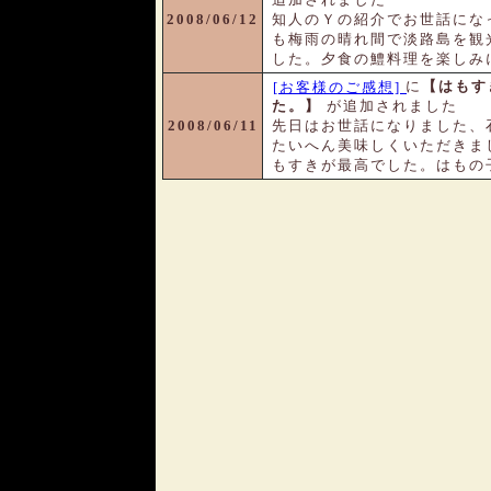
2008/06/12
知人のＹの紹介でお世話にな
も梅雨の晴れ間で淡路島を観
した。夕食の鱧料理を楽しみに
に
【はもす
[お客様のご感想]
た。】
が追加されました
2008/06/11
先日はお世話になりました、
たいへん美味しくいただきま
もすきが最高でした。はもの子