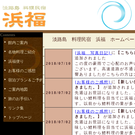
Contents
淡路島 料理民宿 浜福 ホームペー
館内ご案内
名物料理ご紹介
に
【こちら
[浜福 写真日記]
追加されました
浜福便り
2018/07/10
この度の豪雨でご心配のお声
ございます。高速道路が不通
お客様のご感想
響ありましたがこちらの方は大
宿泊プラン＆ご予約
に
【新しい
[お客様のご感想]
きました。】
が追加されまし
ご案内地図
2018/07/02
先週はお世話になりました。
味しい鱧料理を目当てに浜福
旅のお手伝い
す。以前から鱧料理の量が多く
リンク集
に
【新しい
[お客様のご感想]
きました。】
が追加されまし
トップページ
2018/07/02
先週はお世話になりました。
味しい鱧料理を目当てに浜福
す。以前から鱧料理の量が多く