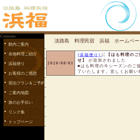
Contents
淡路島 料理民宿 浜福 ホームペー
館内ご案内
名物料理ご紹介
に
【はも料理のご
[浜福便り]
せ】
が追加されました
2026/08/01
浜福便り
■はも料理の今シーズンのご提
了いたします。宜しくお願い
お客様のご感想
宿泊プラン＆ご予約
ご案内地図
旅のお手伝い
リンク集
トップページ