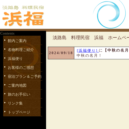
Contents
淡路島 料理民宿 浜福 ホームペ
館内ご案内
名物料理ご紹介
に
【中秋の名月
[浜福便り]
2024/09/18
中秋の名月！
浜福便り
お客様のご感想
宿泊プラン＆ご予約
ご案内地図
旅のお手伝い
リンク集
トップページ