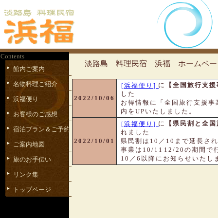
Contents
淡路島 料理民宿 浜福 ホームペー
館内ご案内
名物料理ご紹介
に
【全国旅行支援
[浜福便り]
した
2022/10/06
浜福便り
お得情報に「全国旅行支援事
内をUPいたしました。
お客様のご感想
に
【県民割と全国
[浜福便り]
宿泊プラン＆ご予約
れました
2022/10/01
県民割は10／10まで延長さ
ご案内地図
事業は10/1112/20の期
10／6以降にお知らせいたし
旅のお手伝い
リンク集
トップページ