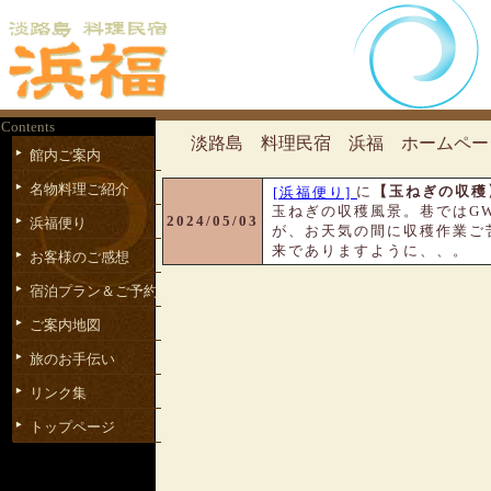
Contents
淡路島 料理民宿 浜福 ホームペー
館内ご案内
名物料理ご紹介
に
【玉ねぎの収穫
[浜福便り]
玉ねぎの収穫風景。巷ではG
2024/05/03
浜福便り
が、お天気の間に収穫作業ご
来でありますように、、。
お客様のご感想
宿泊プラン＆ご予約
ご案内地図
旅のお手伝い
リンク集
トップページ